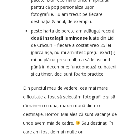
pentru că poți personaliza ușor
fotografiile. Eu am trecut pe fiecare
destinația & anul, de exemplu.
peste harta de perete am adăugat recent
două instalații luminoase
luate din Lidl,
de Crăciun – fiecare a costat vreo 25 lei
(parcă așa, nu-mi amintesc prețul exact) și
mi-au plăcut prea mult, ca să le ascund
până în decembrie; funcționează cu baterii
și cu timer, deci sunt foarte practice.
Din punctul meu de vedere, cea mai mare
dificultate a fost să selectăm fotografiile și să
rămânem cu una, maxim două dintr-o
destinație. Horror. Mai ales că sunt vacanțe de
unde avem mia de cadre.
Sau destinații în
care am fost de mai multe ori.