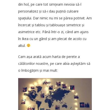
din hol, pe care tot simțeam nevoia să-l
personalizez și să-i dau puțină culoare
spațiului. Dar nimic nu mi se părea potrivit. Am
încercat și tablou și tablouașe simetrice și
asimetrice etc. Până într-o zi, când am ajuns
în Ikea cu un gând și am plecat de acolo cu
altul.
Cam așa arată acum harta de perete a
călătoriilor noastre, pe care abia așteptăm să
o îmbogățim și mai mult: