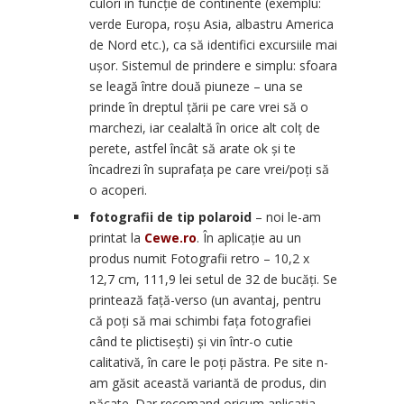
culori în funcție de continente (exemplu:
verde Europa, roșu Asia, albastru America
de Nord etc.), ca să identifici excursiile mai
ușor. Sistemul de prindere e simplu: sfoara
se leagă între două piuneze – una se
prinde în dreptul țării pe care vrei să o
marchezi, iar cealaltă în orice alt colț de
perete, astfel încât să arate ok și te
încadrezi în suprafața pe care vrei/poți să
o acoperi.
fotografii de tip polaroid
– noi le-am
printat la
Cewe.ro
. În aplicație au un
produs numit Fotografii retro – 10,2 x
12,7 cm, 111,9 lei setul de 32 de bucăți. Se
printează față-verso (un avantaj, pentru
că poți să mai schimbi fața fotografiei
când te plictisești) și vin într-o cutie
calitativă, în care le poți păstra. Pe site n-
am găsit această variantă de produs, din
păcate. Dar recomand oricum aplicația,