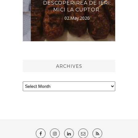
INE
DESCOPERIREA DE IERI:
?
MICI LA CUPTOR.
02.May.2020
ARCHIVES