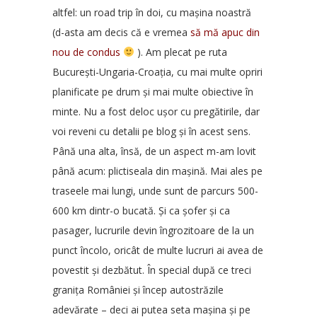
altfel: un road trip în doi, cu mașina noastră
(d-asta am decis că e vremea
să mă apuc din
nou de condus
). Am plecat pe ruta
București-Ungaria-Croația, cu mai multe opriri
planificate pe drum și mai multe obiective în
minte. Nu a fost deloc ușor cu pregătirile, dar
voi reveni cu detalii pe blog și în acest sens.
Până una alta, însă, de un aspect m-am lovit
până acum: plictiseala din mașină. Mai ales pe
traseele mai lungi, unde sunt de parcurs 500-
600 km dintr-o bucată. Și ca șofer și ca
pasager, lucrurile devin îngrozitoare de la un
punct încolo, oricât de multe lucruri ai avea de
povestit și dezbătut. În special după ce treci
granița României și încep autostrăzile
adevărate – deci ai putea seta mașina și pe