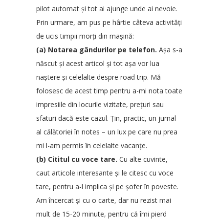
pilot automat și tot ai ajunge unde ai nevoie.
Prin urmare, am pus pe hârtie câteva activități
de ucis timpii morți din mașină:
(a) Notarea gândurilor pe telefon.
Așa s-a
născut și acest articol și tot așa vor lua
naștere și celelalte despre road trip. Mă
folosesc de acest timp pentru a-mi nota toate
impresiile din locurile vizitate, prețuri sau
sfaturi dacă este cazul. Țin, practic, un jurnal
al călătoriei în notes – un lux pe care nu prea
mi l-am permis în celelalte vacanțe.
(b) Cititul cu voce tare.
Cu alte cuvinte,
caut articole interesante și le citesc cu voce
tare, pentru a-l implica și pe șofer în poveste.
Am încercat și cu o carte, dar nu rezist mai
mult de 15-20 minute, pentru că îmi pierd