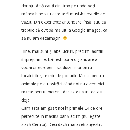
dar ajută să cauți din timp pe unde poți
mânca bine sau care ar fi must-have-urile de
văzut. Din experiențe anterioare, însă, știu că
trebuie să evit să mă uit la Google Images, ca
să nu am dezamăgiri.
Bine, mai sunt și alte lucruri, precum: admiri
împrejurimile, bârfești buna organizare a
vecinilor europeni, studiezi fizionomia
localnicilor, te miri de podurile făcute pentru
animale pe autostrăzi când noi nu avem nici
măcar pentru pietoni, dar astea sunt detalii
deja.
Cam asta am găsit noi în primele 24 de ore
petrecute în mașină până acum (nu legate,
slavă Cerului). Deci dacă mai aveți sugestii,