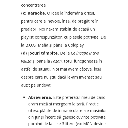
concentrarea.
(c) Karaoke.
O idee la îndemâna oricui,
pentru care ai nevoie, însă, de pregătire în
prealabil. Noi ne-am stabilit de acasă un
playlist corespunzător, cu piesele potrivite. De
la B.U.G. Mafia și până la Coldplay.
(d) Jocuri tâmpite.
De la
Ce încape într-o
valiză
și până la
Fazan
, totul funcționează în
astfel de situații. Noi mai avem câteva, însă,
despre care nu știu dacă le-am inventat sau
auzit pe undeva:
Abrevierea.
Este preferatul meu de când
eram mică și mergeam la țară. Practic,
citesc plăcile de înmatriculare ale mașinilor
din jur și încerc să găsesc cuvinte potrivite
pornind de la cele 3 litere (ex: MCN devine