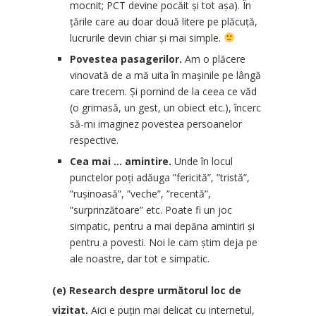
mocnit; PCT devine pocăit și tot așa). În
țările care au doar două litere pe plăcuță,
lucrurile devin chiar și mai simple.
Povestea pasagerilor.
Am o plăcere
vinovată de a mă uita în mașinile pe lângă
care trecem. Și pornind de la ceea ce văd
(o grimasă, un gest, un obiect etc.), încerc
să-mi imaginez povestea persoanelor
respective.
Cea mai … amintire.
Unde în locul
punctelor poți adăuga ”fericită”, ”tristă”,
”rușinoasă”, ”veche”, ”recentă”,
”surprinzătoare” etc. Poate fi un joc
simpatic, pentru a mai depăna amintiri și
pentru a povesti. Noi le cam știm deja pe
ale noastre, dar tot e simpatic.
(e) Research despre următorul loc de
vizitat.
Aici e puțin mai delicat cu internetul,