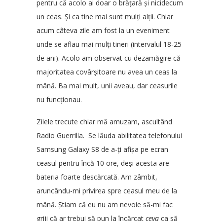
pentru că acolo ai doar o brățară și nicidecum
un ceas. Și ca tine mai sunt mulți alții. Chiar
acum câteva zile am fost la un eveniment
unde se aflau mai mulți tineri (intervalul 18-25
de ani). Acolo am observat cu dezamăgire că
majoritatea covârșitoare nu avea un ceas la
mână. Ba mai mult, unii aveau, dar ceasurile
nu funcționau.
Zilele trecute chiar mă amuzam, ascultând
Radio Guerrilla. Se lăuda abilitatea telefonului
Samsung Galaxy S8 de a-ți afișa pe ecran
ceasul pentru încă 10 ore, deși acesta are
bateria foarte descărcată. Am zâmbit,
aruncându-mi privirea spre ceasul meu de la
mână. Știam că eu nu am nevoie să-mi fac
griji că ar trebui să pun la încărcat
ceva
ca să