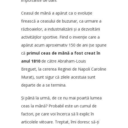
importante de bani.
Ceasul de mână a apărut ca o evoluție
firească a ceasului de buzunar, ca urmare a
războaielor, a industrializării și a dezvoltării
activităților sportive. Fiind o invenție care a
apărut acum aproximativ 150 de ani (se spune
că
primul ceas de mână a fost creat în
anul 1810
de către
Abraham-Louis
Breguet
, la cererea Reginei de Napoli
Caroline
Murat
), sunt sigur că zilele acestuia sunt
departe de a se termina.
Și până la urmă, de ce nu mai poartă lumea
ceas la mână? Probabil este un cumul de
factori, pe care voi încerca să îi explic în
articolele viitoare. Treptat, îmi doresc să-ți