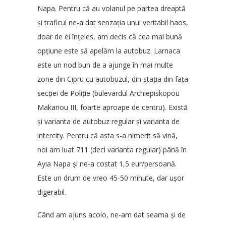
Napa. Pentru că au volanul pe partea dreaptă
și traficul ne-a dat senzația unui veritabil haos,
doar de ei înțeles, am decis că cea mai bună
opțiune este să apelăm la autobuz. Larnaca
este un nod bun de a ajunge în mai multe
zone din Cipru cu autobuzul, din stația din fața
secției de Poliție (bulevardul Archiepiskopou
Makariou III, foarte aproape de centru). Există
și varianta de autobuz regular și varianta de
intercity. Pentru că asta s-a nimerit să vină,
noi am luat 711 (deci varianta regular) până în
Ayia Napa și ne-a costat 1,5 eur/persoană.
Este un drum de vreo 45-50 minute, dar ușor
digerabil.
Când am ajuns acolo, ne-am dat seama și de