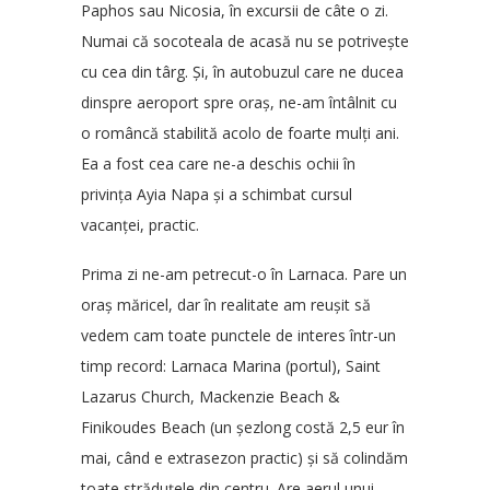
Paphos sau Nicosia, în excursii de câte o zi.
Numai că socoteala de acasă nu se potrivește
cu cea din târg. Și, în autobuzul care ne ducea
dinspre aeroport spre oraș, ne-am întâlnit cu
o româncă stabilită acolo de foarte mulți ani.
Ea a fost cea care ne-a deschis ochii în
privința Ayia Napa și a schimbat cursul
vacanței, practic.
Prima zi ne-am petrecut-o în Larnaca. Pare un
oraș măricel, dar în realitate am reușit să
vedem cam toate punctele de interes într-un
timp record: Larnaca Marina (portul), Saint
Lazarus Church, Mackenzie Beach &
Finikoudes Beach (un șezlong costă 2,5 eur în
mai, când e extrasezon practic) și să colindăm
toate străduțele din centru. Are aerul unui