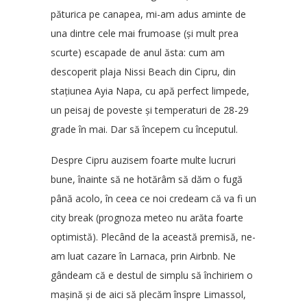
păturica pe canapea, mi-am adus aminte de
una dintre cele mai frumoase (și mult prea
scurte) escapade de anul ăsta: cum am
descoperit plaja Nissi Beach din Cipru, din
stațiunea Ayia Napa, cu apă perfect limpede,
un peisaj de poveste și temperaturi de 28-29
grade în mai. Dar să începem cu începutul.
Despre Cipru auzisem foarte multe lucruri
bune, înainte să ne hotărâm să dăm o fugă
până acolo, în ceea ce noi credeam că va fi un
city break (prognoza meteo nu arăta foarte
optimistă). Plecând de la această premisă, ne-
am luat cazare în Larnaca, prin Airbnb. Ne
gândeam că e destul de simplu să închiriem o
mașină și de aici să plecăm înspre Limassol,