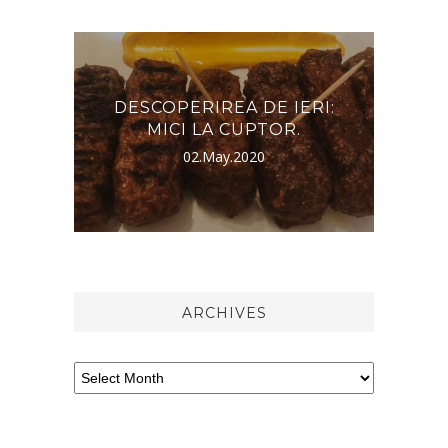
INE
DESCOPERIREA DE IERI:
?
MICI LA CUPTOR.
02.May.2020
ARCHIVES