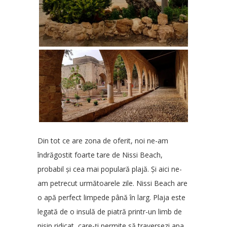
Din tot ce are zona de oferit, noi ne-am
îndrăgostit foarte tare de Nissi Beach,
probabil și cea mai populară plajă. Și aici ne-
am petrecut următoarele zile. Nissi Beach are
o apă perfect limpede până în larg. Plaja este
legată de o insulă de piatră printr-un limb de
nisip ridicat, care-ți permite să traversezi apa