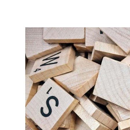
CELE MAI BUNE 
PENTRU SUPRAV
09.Oct.2017
TOTUL DESPRE V
MATERNA, STIM
FINANCIAR.