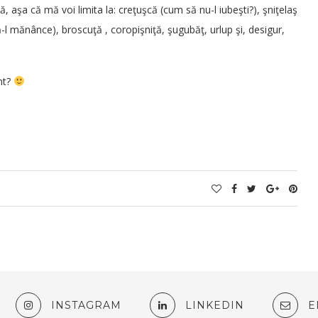
, aşa că mă voi limita la:
creţuşcă
(cum să nu-l iubeşti?), şniţelaş
-l mănânce), broscuţă , coropişniţă, şugubăţ, urlup şi, desigur,
nt?
INSTAGRAM
LINKEDIN
E