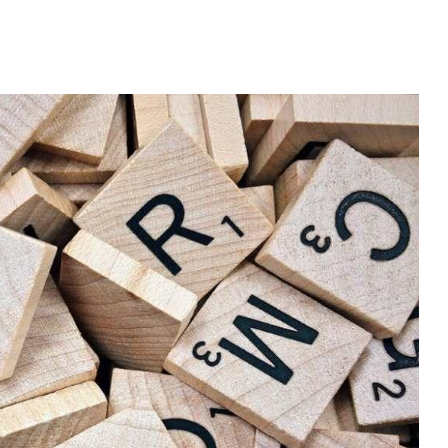
CEASURI
IEȚUIRE
OUCHERELE
DE UNDE LUĂM HAINE
ULENTUL
PENTRU GRAVIDE?
..