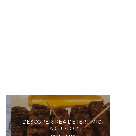
DESCOPERIREA DE IERI: MICI
MERI
LA CUPTOR.