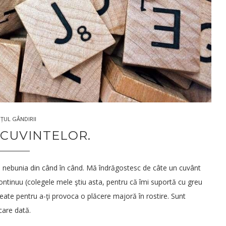
26.Sep.2018
ȚUL GÂNDIRII
 CUVINTELOR.
ă nebunia din când în când. Mă îndrăgostesc de câte un cuvânt
 continuu (colegele mele ştiu asta, pentru că îmi suportă cu greu
ate pentru a-ţi provoca o plăcere majoră în rostire. Sunt
care dată.