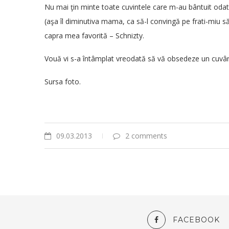
Nu mai ţin minte toate cuvintele care m-au bântuit odată
(aşa îl diminutiva mama, ca să-l convingă pe frati-miu să
capra mea favorită – Schnizty
.
Vouă vi s-a întâmplat vreodată să vă obsedeze un cuvâ
Sursa foto
.
09.03.2013
2 comments
FACEBOOK