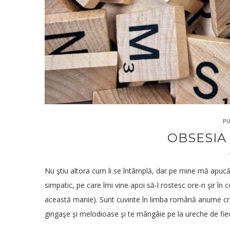
27.Mar.2019
PU
OBSESIA
Nu ştiu altora cum li se întâmplă, dar pe mine mă apuc
simpatic, pe care îmi vine apoi să-l rostesc ore-n şir în
această manie). Sunt cuvinte în limba română anume cre
gingaşe şi melodioase şi te mângâie pe la ureche de fie