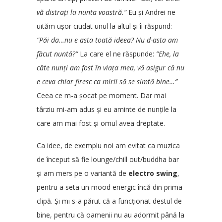
vă distrați la nunta voastră.”
Eu și Andrei ne
uităm ușor ciudat unul la altul și îi răspund:
”Păi da…nu e asta toată ideea? Nu d-asta am
făcut nuntă?”
La care el ne răspunde:
”Ehe, la
câte nunți am fost în viața mea, vă asigur că nu
e ceva chiar firesc ca mirii să se simtă bine…”
Ceea ce m-a șocat pe moment. Dar mai
târziu mi-am adus și eu aminte de nunțile la
care am mai fost și omul avea dreptate.
Ca idee, de exemplu noi am evitat ca muzica
de început să fie lounge/chill out/buddha bar
și am mers pe o variantă de
electro swing
,
pentru a seta un mood energic încă din prima
clipă. Și mi s-a părut că a funcționat destul de
bine, pentru că oamenii nu au adormit până la