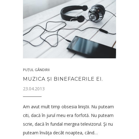
PUȚUL GÂNDIRII
MUZICA ȘI BINEFACERILE EI.
23.04.2013
Am avut mult timp obsesia liniştii. Nu puteam
citi, dacă în jurul meu era forfotă. Nu puteam
scrie, dacă în fundal mergea televizorul. Şi nu
puteam învăţa decât noaptea, când…