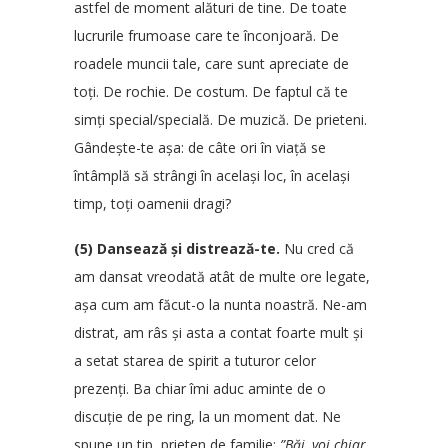
astfel de moment alături de tine. De toate
lucrurile frumoase care te înconjoară. De
roadele muncii tale, care sunt apreciate de
toți. De rochie. De costum. De faptul că te
simți special/specială. De muzică. De prieteni.
Gândește-te așa: de câte ori în viață se
întâmplă să strângi în același loc, în același
timp, toți oamenii dragi?
(5) Dansează și distrează-te.
Nu cred că
am dansat vreodată atât de multe ore legate,
așa cum am făcut-o la nunta noastră. Ne-am
distrat, am râs și asta a contat foarte mult și
a setat starea de spirit a tuturor celor
prezenți. Ba chiar îmi aduc aminte de o
discuție de pe ring, la un moment dat. Ne
spune un tip, prieten de familie:
”Băi, voi chiar