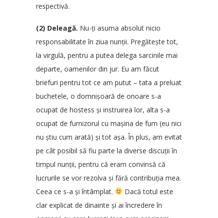
respectivă.
(2) Deleagă.
Nu-ți asuma absolut nicio
responsabilitate în ziua nunții. Pregătește tot,
la virgulă, pentru a putea delega sarcinile mai
departe, oamenilor din jur. Eu am făcut
briefuri pentru tot ce am putut – tata a preluat
buchetele, o domnișoară de onoare s-a
ocupat de hostess și instruirea lor, alta s-a
ocupat de furnizorul cu mașina de fum (eu nici
nu știu cum arată) și tot așa. În plus, am evitat
pe cât posibil să fiu parte la diverse discuții în
timpul nunții, pentru că eram convinsă că
lucrurile se vor rezolva și fără contribuția mea.
Ceea ce s-a și întâmplat.
Dacă totul este
clar explicat de dinainte și ai încredere în