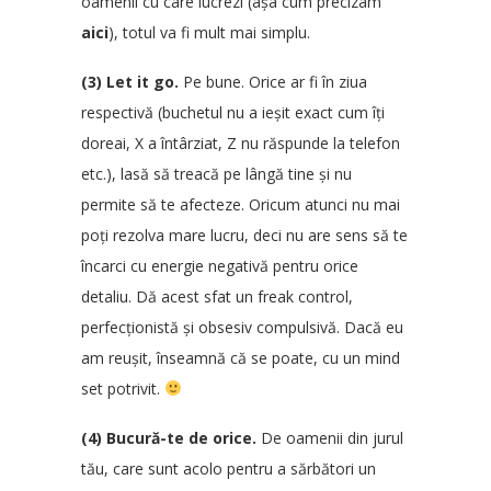
oamenii cu care lucrezi (așa cum precizam
aici
), totul va fi mult mai simplu.
(3) Let it go.
Pe bune. Orice ar fi în ziua
respectivă (buchetul nu a ieșit exact cum îți
doreai, X a întârziat, Z nu răspunde la telefon
etc.), lasă să treacă pe lângă tine și nu
permite să te afecteze. Oricum atunci nu mai
poți rezolva mare lucru, deci nu are sens să te
încarci cu energie negativă pentru orice
detaliu. Dă acest sfat un freak control,
perfecționistă și obsesiv compulsivă. Dacă eu
am reușit, înseamnă că se poate, cu un mind
set potrivit.
(4) Bucură-te de orice.
De oamenii din jurul
tău, care sunt acolo pentru a sărbători un