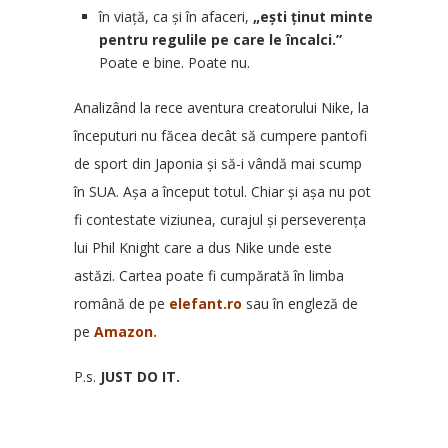
în viață, ca și în afaceri,
„ești ținut minte
pentru regulile pe care le încalci.”
Poate e bine. Poate nu.
Analizând la rece aventura creatorului Nike, la
începuturi nu făcea decât să cumpere pantofi
de sport din Japonia și să-i vândă mai scump
în SUA. Așa a început totul. Chiar și așa nu pot
fi contestate viziunea, curajul și perseverența
lui Phil Knight care a dus Nike unde este
astăzi. Cartea poate fi cumpărată în limba
română de pe
elefant.ro
sau în engleză de
pe
Amazon
.
P.s.
JUST DO IT.