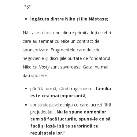
logo.
legătura dintre Nike și Ilie Năstase;
Năstase a fost unul dintre primii atleți celebri
care au semnat cu Nike un contract de
sponsorizare. Fragmentele care descriu
negocierile și discuțiile purtate de fondatorul
Nike cu
Nasty
sunt savuroase. Gata, nu mai
dau spoilere.
până la urmă, când tragi linie tot
familia
este cea mai importantă
;
construiește-ți echipa cu care lucrezi fără
prejudecăți.
„Nu le spune oamenilor
cum să facă lucrurile, spune-le ce să
facă și lasă-i să te surprindă cu
rezultatele lor.”