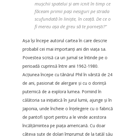
mușchii spatelui și am icnit în timp ce
făceam primii pași nesiguri pe strada
scufundată în liniște, în ceață. De ce o
fi mereu așa de greu să te pornești?”
Așa își începe autorul cartea în care descrie
probabil cei mai importanți ani din viața sa.
Povestea scrisă ca un jurnal se întinde pe o
perioadă cuprinsă între anii 1962-1980.
Acțiunea începe cu tânărul Phil în vârstă de 24
de ani, pasionat de alergare și cu o dorință
puternică de a explora lumea. Pornind în
călătoria sa inițiatică în jurul lumii, ajunge și în
Japonia, unde încheie o înțelegere cu o fabrică
de pantofi sport pentru a le vinde acestora
încălțămintea pe piața americană. Cu doar
câteva sute de dolari împrumut de la tatăl său