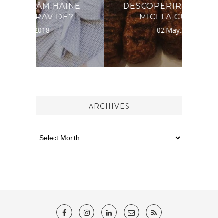
INE
DESCOPERIREA DE IERI:
E?
MICI LA CUPTOR.
02.May.2020
ARCHIVES