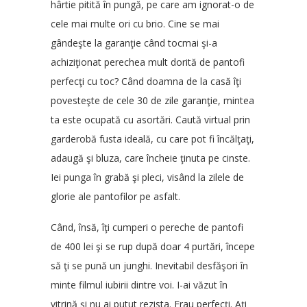
hârtie pitită în pungă, pe care am ignorat-o de
cele mai multe ori cu brio. Cine se mai
gândeşte la garanţie când tocmai şi-a
achiziţionat perechea mult dorită de pantofi
perfecţi cu toc? Când doamna de la casă îţi
povesteşte de cele 30 de zile garanţie, mintea
ta este ocupată cu asortări. Caută virtual prin
garderobă fusta ideală, cu care pot fi încălţaţi,
adaugă şi bluza, care încheie ţinuta pe cinste.
Iei punga în grabă şi pleci, visând la zilele de
glorie ale pantofilor pe asfalt.
Când, însă, îţi cumperi o pereche de pantofi
de 400 lei şi se rup după doar 4 purtări, începe
să ţi se pună un junghi. Inevitabil desfăşori în
minte filmul iubirii dintre voi. I-ai văzut în
vitrină şi nu ai putut rezista. Erau perfecţi. Aţi