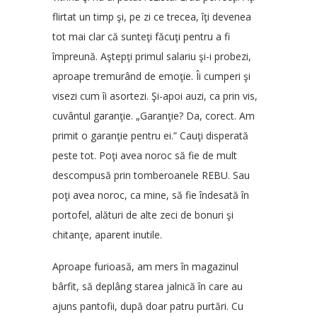
flirtat un timp şi, pe zi ce trecea, îţi devenea
tot mai clar că sunteţi făcuţi pentru a fi
împreună. Aştepţi primul salariu şi-i probezi,
aproape tremurând de emoţie. Îi cumperi şi
visezi cum îi asortezi. Şi-apoi auzi, ca prin vis,
cuvântul garanţie. „Garanţie? Da, corect. Am
primit o garanţie pentru ei.” Cauţi disperată
peste tot. Poţi avea noroc să fie de mult
descompusă prin tomberoanele REBU. Sau
poţi avea noroc, ca mine, să fie îndesată în
portofel, alături de alte zeci de bonuri şi
chitanţe, aparent inutile.
Aproape furioasă, am mers în magazinul
bârfit, să deplâng starea jalnică în care au
ajuns pantofii, după doar patru purtări. Cu