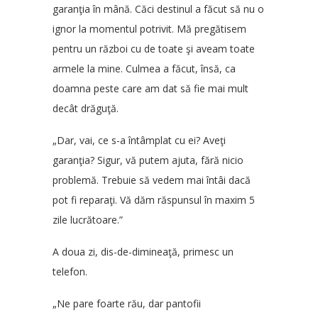
garanţia în mână. Căci destinul a făcut să nu o
ignor la momentul potrivit. Mă pregătisem
pentru un război cu de toate şi aveam toate
armele la mine. Culmea a făcut, însă, ca
doamna peste care am dat să fie mai mult
decât drăguţă.
„Dar, vai, ce s-a întâmplat cu ei? Aveţi
garanţia? Sigur, vă putem ajuta, fără nicio
problemă. Trebuie să vedem mai întâi dacă
pot fi reparaţi. Vă dăm răspunsul în maxim 5
zile lucrătoare.”
A doua zi, dis-de-dimineaţă, primesc un
telefon.
„Ne pare foarte rău, dar pantofii