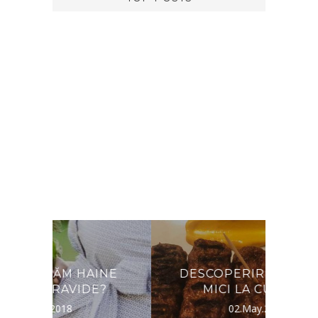
HAINE
DESCOPERIREA DE IERI:
IDE?
MICI LA CUPTOR.
02.May.2020