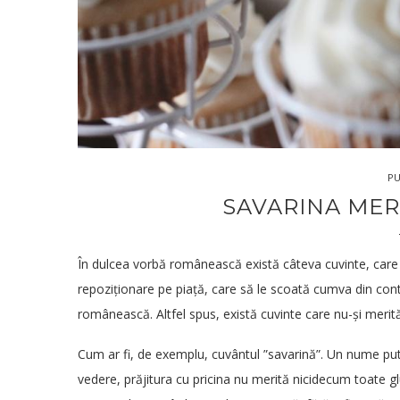
PU
SAVARINA MER
În dulcea vorbă românească există câteva cuvinte, care 
repoziționare pe piață, care să le scoată cumva din con
românească. Altfel spus, există cuvinte care nu-și merită
Cum ar fi, de exemplu, cuvântul ”savarină”. Un nume put
vedere, prăjitura cu pricina nu merită nicidecum toate g