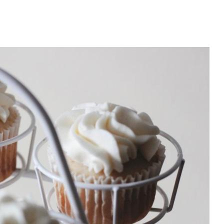
CELE MAI BUNE CEASURI
PENTRU SUPRAVIEȚUIRE
09.Oct.2017
TOTUL DESPRE VOUCHERELE
DE UNDE
MATERNA, STIMULENTUL
PENTR
FINANCIAR...