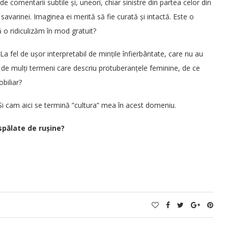
de comentarii subtile și, uneori, chiar sinistre din partea celor din
avarinei. Imaginea ei merită să fie curată și intactă. Este o
 o ridiculizăm în mod gratuit?
a fel de ușor interpretabil de mințile înfierbântate, care nu au
 de mulți termeni care descriu protuberanțele feminine, de ce
biliar?
 Și cam aici se termină ”cultura” mea în acest domeniu.
spălate de rușine?