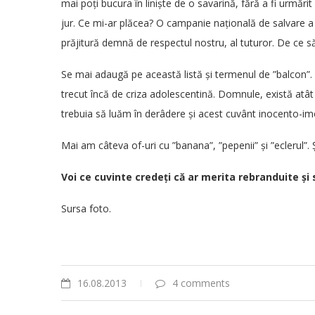
mai poți bucura în liniște de o savarină, fără a fi urmărit 
jur. Ce mi-ar plăcea? O campanie națională de salvare a s
prăjitură demnă de respectul nostru, al tuturor. De ce să
Se mai adaugă pe această listă și termenul de ”balcon”. L
trecut încă de criza adolescentină. Domnule, există atât
trebuia să luăm în derâdere și acest cuvânt inocento-imo
Mai am câteva of-uri cu ”banana”, ”pepenii” și ”eclerul”.
Voi ce cuvinte credeți că ar merita rebranduite și 
Sursa foto.
16.08.2013
4 comments