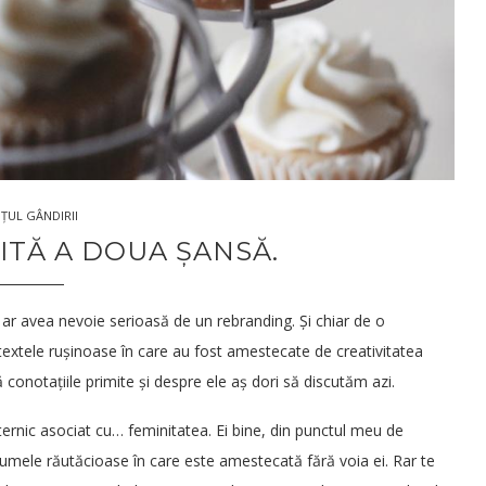
26
27.Mar.2019
ȚUL GÂNDIRII
ITĂ A DOUA ȘANSĂ.
ar avea nevoie serioasă de un rebranding. Și chiar de o
textele rușinoase în care au fost amestecate de creativitatea
 conotațiile primite și despre ele aș dori să discutăm azi.
ernic asociat cu… feminitatea. Ei bine, din punctul meu de
lumele răutăcioase în care este amestecată fără voia ei. Rar te