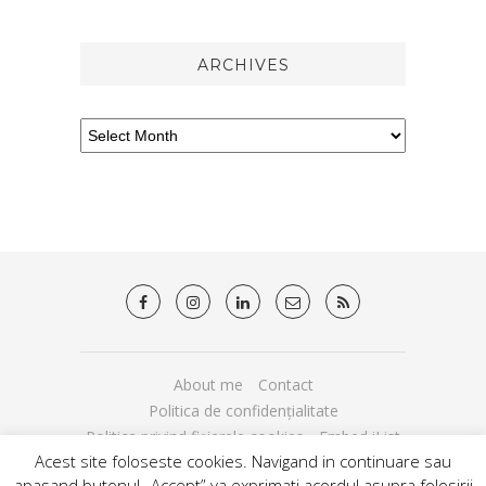
ARCHIVES
About me
Contact
Politica de confidențialitate
Politica privind fișierele cookies
Embed iList
Acest site foloseste cookies. Navigand in continuare sau
© 2013 - 2020 - dibette.ro
apasand butonul „Accept” va exprimati acordul asupra folosirii