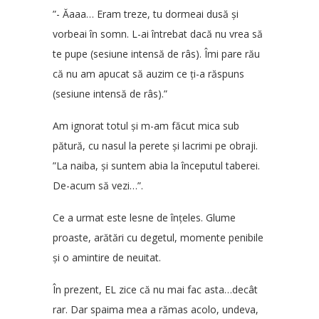
”- Ăaaa… Eram treze, tu dormeai dusă și
vorbeai în somn. L-ai întrebat dacă nu vrea să
te pupe (sesiune intensă de râs). Îmi pare rău
că nu am apucat să auzim ce ți-a răspuns
(sesiune intensă de râs).”
Am ignorat totul și m-am făcut mica sub
pătură, cu nasul la perete și lacrimi pe obraji.
”La naiba, și suntem abia la începutul taberei.
De-acum să vezi…”.
Ce a urmat este lesne de înțeles. Glume
proaste, arătări cu degetul, momente penibile
și o amintire de neuitat.
În prezent, EL zice că nu mai fac asta…decât
rar. Dar spaima mea a rămas acolo, undeva,