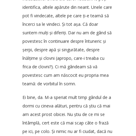
identifica, altele apărute din neant. Unele care
pot fi vindecate, altele pe care ți-e teamă să
încerci sa le vindeci. Și tot așa. Că doar
suntem mulți și diferiți. Dar nu am de gând să
povestesc în continuare despre întuneric și
șerpi, despre apă și singurătate, despre
înălțime și clovni (apropo, care-i treaba cu
frica de clovni?). Ci mă gândeam să vă
povestesc cum am născocit eu propria mea
teamă: de vorbitul în somn.
Ei bine, da. M-a speriat mult timp gândul de a
dormi cu cineva alături, pentru că știu că mai
am acest prost obicei. Nu știu de ce mi se
întâmplă, cert este că mai scap câte o frază
pe ici, pe colo. Și nimic nu ar fi ciudat, dacă nu