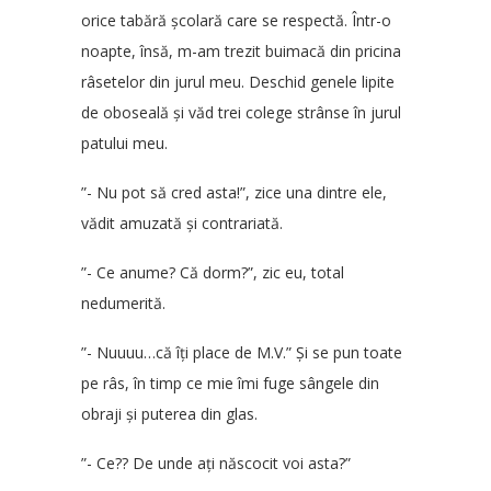
orice tabără școlară care se respectă. Într-o
noapte, însă, m-am trezit buimacă din pricina
râsetelor din jurul meu. Deschid genele lipite
de oboseală și văd trei colege strânse în jurul
patului meu.
”- Nu pot să cred asta!”, zice una dintre ele,
vădit amuzată și contrariată.
”- Ce anume? Că dorm?”, zic eu, total
nedumerită.
”- Nuuuu…că îți place de M.V.” Și se pun toate
pe râs, în timp ce mie îmi fuge sângele din
obraji și puterea din glas.
”- Ce?? De unde ați născocit voi asta?”