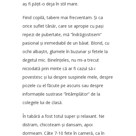
aș fi pățit-o deja în stil mare.
Fiind copilă, tabere mai frecventam. Și ca
orice suflet tânăr, care se apropie cu pași
repezi de pubertate, mă ”îndrăgostisem”
pasional și iremediabil de un băiat. Blond, cu
ochii albaștri, glumele în buzunar și fetele la
degetul mic. Bineînțeles, nu mi-a trecut
niciodată prin minte că ar fi cazul să-i
povestesc și lui despre suspinele mele, despre
pozele cu el făcute pe ascuns sau despre
informațiile sustrase ”întâmplător” de la
colegele lui de clasă.
În tabără a fost totul super și relaxant. Ne
distram, chicoteam și dansam, apoi
dormeam. Câte 7-10 fete în cameră, ca în