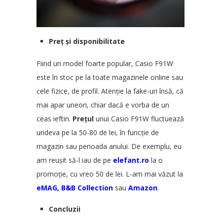
Preț și disponibilitate
Fiind un model foarte popular, Casio F91W
este în stoc pe la toate magazinele online sau
cele fizice, de profil. Atenție la fake-uri însă, că
mai apar uneori, chiar dacă e vorba de un
ceas ieftin.
Prețul
unui Casio F91W fluctuează
undeva pe la 50-80 de lei, în funcție de
magazin sau perioada anului. De exemplu, eu
am reușit să-l iau de pe
elefant.ro
la o
promoție, cu vreo 50 de lei. L-am mai văzut la
eMAG
,
B&B Collection
sau
Amazon
.
Concluzii