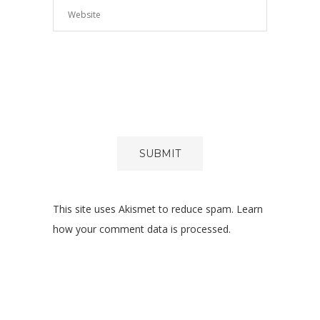
FORM
EȘTI D
ACOR
PREL
DATEL
CĂTRE
SITE.
*
This site uses Akismet to reduce spam.
Learn
how your comment data is processed.