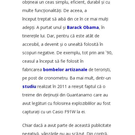
obțineai un ceas simplu, eficient, durabil și cu
multe funcționalități. De aceea, a
început treptat să aibă din ce în ce mai mulți
adepți. A purtat unul și
Barack Obama
, în
tinerețile lui. Dar, pentru că este atât de
accesibil, a devenit și o unealtă folosită în
scopuri negative. De exemplu, tot prin anii `90,
ceasul a început să fie folosit în
fabricarea
bombelor artizanale
de teroriști,
pe post de cronometru. Ba mai mult, dintr-un
studiu
realizat în 2011 a reieșit faptul că o
treime din deținuții din Guantanamo care au
avut legături cu folosirea explozibililor au fost
capturați cu un Casio F91W la ei.
Chiar dacă a avut parte de această publicitate
negativă, vânzările nu au scăzut. Din contră,