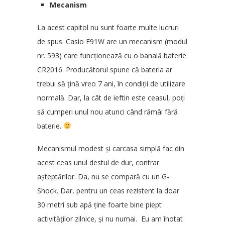
Mecanism
La acest capitol nu sunt foarte multe lucruri
de spus. Casio F91W are un mecanism (modul
nr. 593) care funcționează cu o banală baterie
CR2016. Producătorul spune că bateria ar
trebui să țină vreo 7 ani, în condiții de utilizare
normală. Dar, la cât de ieftin este ceasul, poți
să cumperi unul nou atunci când rămâi fără
baterie.
Mecanismul modest și carcasa simplă fac din
acest ceas unul destul de dur, contrar
așteptărilor. Da, nu se compară cu un G-
Shock. Dar, pentru un ceas rezistent la doar
30 metri sub apă ține foarte bine piept
activităților zilnice, și nu numai. Eu am înotat