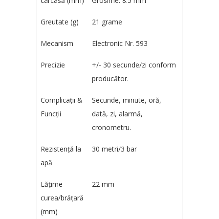
carcasă (mm)
Grosime: 8.5 mm
Greutate (g)
21 grame
Mecanism
Electronic Nr. 593
Precizie
+/- 30 secunde/zi conform
producător.
Complicații &
Secunde, minute, oră,
Funcții
dată, zi, alarmă,
cronometru.
Rezistență la
30 metri/3 bar
apă
Lățime
22 mm
curea/brățară
(mm)