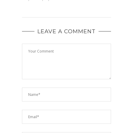
LEAVE A COMMENT
BIFÂN
ACEAS
OPȚIU
FOLOS
ACEST