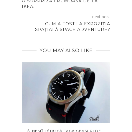
O SURPRIZĂ FRUMOASĂ DE LA
IKEA.
next post
CUM A FOST LA EXPOZIȚIA
SPAȚIALĂ SPACE ADVENTURE?
YOU MAY ALSO LIKE
RU...
ȘI NEMȚII ȘTIU SĂ FACĂ CEASURI DE...
CU