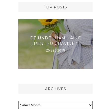
TOP POSTS
RNA,
DE UNDE LUĂM HAINE
DES
PENTRU GRAVIDE?
26.Sep.2018
ARCHIVES