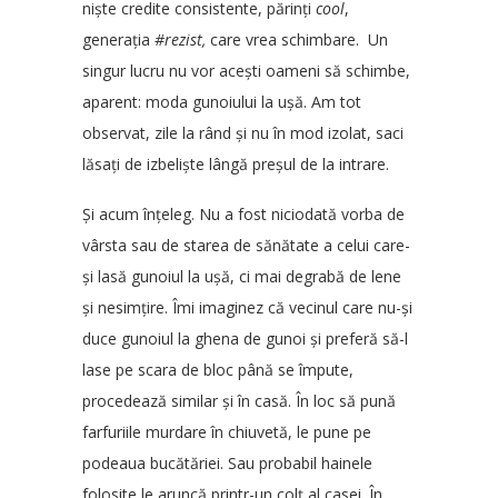
niște credite consistente, părinți
cool
,
generația
#rezist,
care vrea schimbare. Un
singur lucru nu vor acești oameni să schimbe,
aparent: moda gunoiului la ușă. Am tot
observat, zile la rând și nu în mod izolat, saci
lăsați de izbeliște lângă preșul de la intrare.
Și acum înțeleg. Nu a fost niciodată vorba de
vârsta sau de starea de sănătate a celui care-
și lasă gunoiul la ușă, ci mai degrabă de lene
și nesimțire. Îmi imaginez că vecinul care nu-și
duce gunoiul la ghena de gunoi și preferă să-l
lase pe scara de bloc până se împute,
procedează similar și în casă. În loc să pună
farfuriile murdare în chiuvetă, le pune pe
podeaua bucătăriei. Sau probabil hainele
folosite le aruncă printr-un colț al casei. În