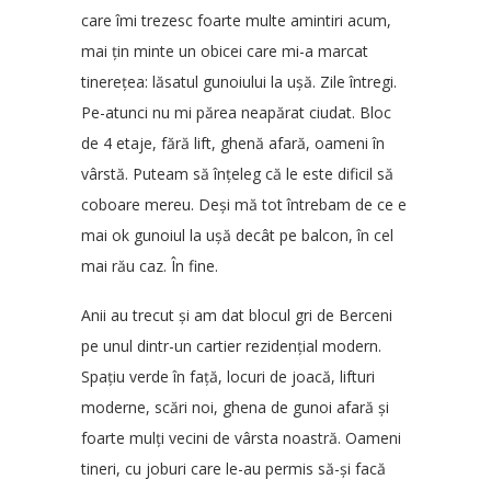
care îmi trezesc foarte multe amintiri acum,
mai țin minte un obicei care mi-a marcat
tinerețea: lăsatul gunoiului la ușă. Zile întregi.
Pe-atunci nu mi părea neapărat ciudat. Bloc
de 4 etaje, fără lift, ghenă afară, oameni în
vârstă. Puteam să înțeleg că le este dificil să
coboare mereu. Deși mă tot întrebam de ce e
mai ok gunoiul la ușă decât pe balcon, în cel
mai rău caz. În fine.
Anii au trecut și am dat blocul gri de Berceni
pe unul dintr-un cartier rezidențial modern.
Spațiu verde în față, locuri de joacă, lifturi
moderne, scări noi, ghena de gunoi afară și
foarte mulți vecini de vârsta noastră. Oameni
tineri, cu joburi care le-au permis să-și facă