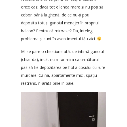
orice caz, dacă tot e lenea mare și nu poți să
cobori până la ghenă, de ce nu-ți poți
depozita totuși gunoiul menajer în propriul
balcon? Pentru că miroase? Da, înteleg
problema și sunt în asentimentul tău aici.
Mi se pare o chestiune atât de intimă gunoiul
(chiar da), încât nu m-ar mira ca următorul
pas să fie depozitarea pe hol a coșului cu rufe
murdare. Că na, apartamente mici, spațiu
restrâns, n-arată bine în baie.