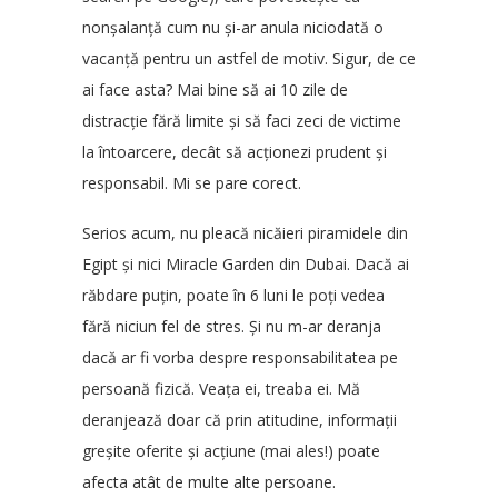
nonșalanță cum nu și-ar anula niciodată o
vacanță pentru un astfel de motiv. Sigur, de ce
ai face asta? Mai bine să ai 10 zile de
distracție fără limite și să faci zeci de victime
la întoarcere, decât să acționezi prudent și
responsabil. Mi se pare corect.
Serios acum, nu pleacă nicăieri piramidele din
Egipt și nici Miracle Garden din Dubai. Dacă ai
răbdare puțin, poate în 6 luni le poți vedea
fără niciun fel de stres. Și nu m-ar deranja
dacă ar fi vorba despre responsabilitatea pe
persoană fizică. Veața ei, treaba ei. Mă
deranjează doar că prin atitudine, informații
greșite oferite și acțiune (mai ales!) poate
afecta atât de multe alte persoane.