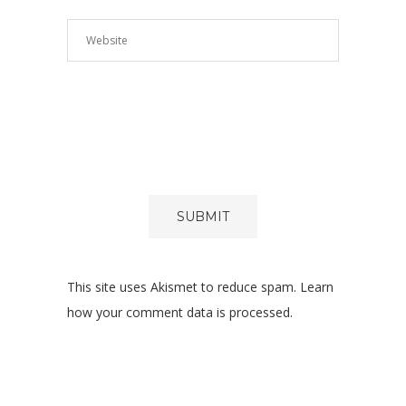
FORM
EȘTI D
ACOR
PREL
DATEL
CĂTRE
SITE.
*
This site uses Akismet to reduce spam.
Learn
how your comment data is processed.