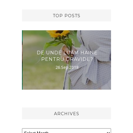
TOP POSTS
RNA,
DE UNDE LUĂM HAINE
DES
PENTRU GRAVIDE?
26.Sep.2018
ARCHIVES