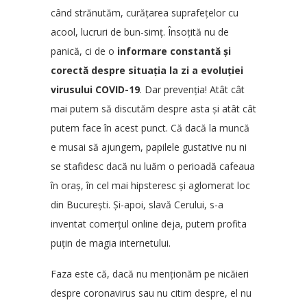
când strănutăm, curățarea suprafețelor cu
acool, lucruri de bun-simț. Însoțită nu de
panică, ci de o
informare constantă și
corectă despre situația la zi a evoluției
virusului COVID-19
. Dar prevenția! Atât cât
mai putem să discutăm despre asta și atât cât
putem face în acest punct. Că dacă la muncă
e musai să ajungem, papilele gustative nu ni
se stafidesc dacă nu luăm o perioadă cafeaua
în oraș, în cel mai hipsteresc și aglomerat loc
din București. Și-apoi, slavă Cerului, s-a
inventat comerțul online deja, putem profita
puțin de magia internetului.
Faza este că, dacă nu menționăm pe nicăieri
despre coronavirus sau nu citim despre, el nu