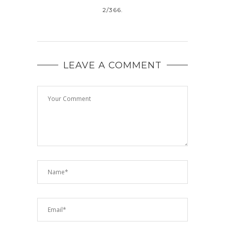
IFICIU
2/366.
LEAVE A COMMENT
BIFÂN
ACEAS
OPȚIU
FOLOS
ACEST