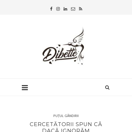
PUȚUL GÂNDIRII
CERCETĂTORII SPUN CĂ
DACĂ IGNORĂM