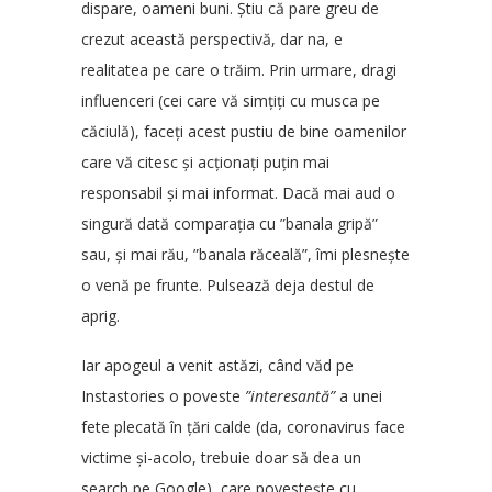
dispare, oameni buni. Știu că pare greu de
crezut această perspectivă, dar na, e
realitatea pe care o trăim. Prin urmare, dragi
influenceri (cei care vă simțiți cu musca pe
căciulă), faceți acest pustiu de bine oamenilor
care vă citesc și acționați puțin mai
responsabil și mai informat. Dacă mai aud o
singură dată comparația cu ”banala gripă”
sau, și mai rău, ”banala răceală”, îmi plesnește
o venă pe frunte. Pulsează deja destul de
aprig.
Iar apogeul a venit astăzi, când văd pe
Instastories o poveste
”interesantă”
a unei
fete plecată în țări calde (da, coronavirus face
victime și-acolo, trebuie doar să dea un
search pe Google), care povestește cu