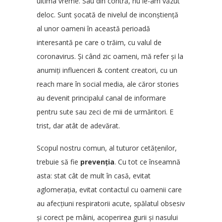
ultima vreme. Sau din contră, nu le-am văzut
deloc. Sunt șocată de nivelul de inconștiență
al unor oameni în această perioadă
interesantă pe care o trăim, cu valul de
coronavirus. Și când zic oameni, mă refer și la
anumiți influenceri & content creatori, cu un
reach mare în social media, ale căror stories
au devenit principalul canal de informare
pentru sute sau zeci de mii de urmăritori. E
trist, dar atât de adevărat.
Scopul nostru comun, al tuturor cetățenilor,
trebuie să fie
prevenția
. Cu tot ce înseamnă
asta: stat cât de mult în casă, evitat
aglomerația, evitat contactul cu oamenii care
au afecțiuni respiratorii acute, spălatul obsesiv
și corect pe mâini, acoperirea gurii și nasului