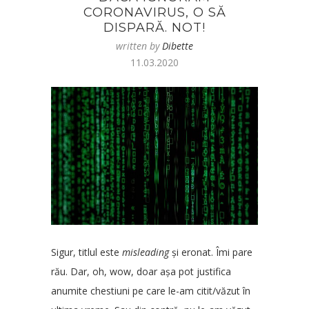
CORONAVIRUS, O SĂ
DISPARĂ. NOT!
written by
Dibette
11.03.2020
Sigur, titlul este
misleading
și eronat. Îmi pare
rău. Dar, oh, wow, doar așa pot justifica
anumite chestiuni pe care le-am citit/văzut în