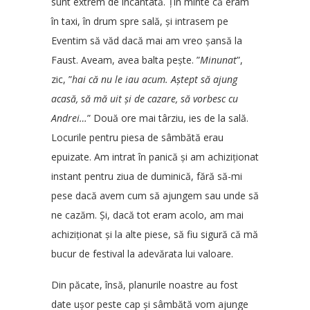
sunt extrem de încântată. Țin minte că eram
în taxi, în drum spre sală, și intrasem pe
Eventim să văd dacă mai am vreo șansă la
Faust. Aveam, avea balta pește. ”
Minunat
”,
zic, ”
hai că nu le iau acum. Aștept să ajung
acasă, să mă uit și de cazare, să vorbesc cu
Andrei…
” Două ore mai târziu, ies de la sală.
Locurile pentru piesa de sâmbătă erau
epuizate. Am intrat în panică și am achiziționat
instant pentru ziua de duminică, fără să-mi
pese dacă avem cum să ajungem sau unde să
ne cazăm. Și, dacă tot eram acolo, am mai
achiziționat și la alte piese, să fiu sigură că mă
bucur de festival la adevărata lui valoare.
Din păcate, însă, planurile noastre au fost
date ușor peste cap și sâmbătă vom ajunge