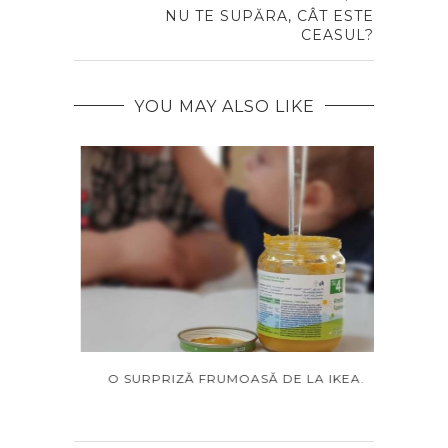
NU TE SUPĂRA, CÂT ESTE
CEASUL?
YOU MAY ALSO LIKE
T?
O SURPRIZĂ FRUMOASĂ DE LA IKEA.
C