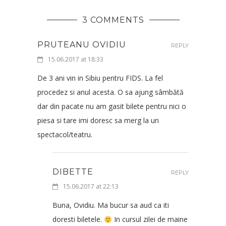
3 COMMENTS
PRUTEANU OVIDIU
REPLY
15.06.2017 at 18:33
De 3 ani vin in Sibiu pentru FIDS. La fel
procedez si anul acesta. O sa ajung sâmbătă
dar din pacate nu am gasit bilete pentru nici o
piesa si tare imi doresc sa merg la un
spectacol/teatru.
DIBETTE
REPLY
15.06.2017 at 22:13
Buna, Ovidiu. Ma bucur sa aud ca iti
doresti biletele.
In cursul zilei de maine