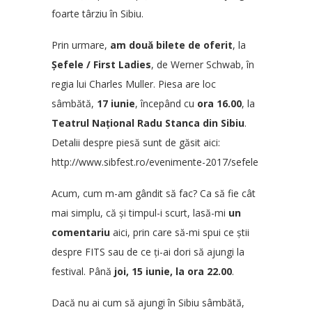
foarte târziu în Sibiu.
Prin urmare,
am două bilete de oferit
, la
Șefele / First Ladies
, de Werner Schwab, în
regia lui Charles Muller. Piesa are loc
sâmbătă,
17 iunie
, începând cu
ora 16.00
, la
Teatrul Național Radu Stanca din Sibiu
.
Detalii despre piesă sunt de găsit aici:
http://www.sibfest.ro/evenimente-2017/sefele
Acum, cum m-am gândit să fac? Ca să fie cât
mai simplu, că și timpul-i scurt, lasă-mi
un
comentariu
aici, prin care să-mi spui ce știi
despre FITS sau de ce ți-ai dori să ajungi la
festival. Până
joi, 15 iunie, la ora 22.00
.
Dacă nu ai cum să ajungi în Sibiu sâmbătă,