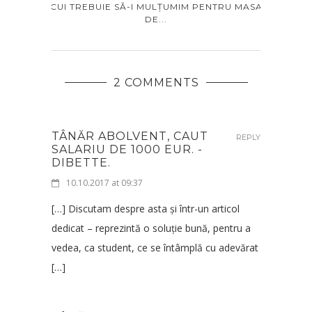
CUI TREBUIE SĂ-I MULȚUMIM PENTRU MASA
FIȚI
DE...
2 COMMENTS
TÂNĂR ABOLVENT, CAUT
REPLY
SALARIU DE 1000 EUR. -
DIBETTE.
10.10.2017 at 09:37
[…] Discutam despre asta și într-un articol
dedicat – reprezintă o soluție bună, pentru a
vedea, ca student, ce se întâmplă cu adevărat
[…]