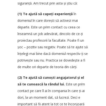
siguranță. Am trecut prin asta și știu că:
(1) Te ajută să capeți experiență
în
domeniul în care dorești să activezi mai
departe. Este un prim contact cu ceea ce
înseamnă un job adevărat, dincolo de ce-ți
proiectau profesorii la facultate. Poate fi un
șoc – pozitiv sau negativ. Poate să te ajute să
înțelegi mai bine dacă domeniul respectiv ți se
potrivește sau nu. Practica se dovedește a fi
de multe ori departe de teoria din cărți.
(2) Te ajută să cunoști angajatorul și el
să te cunoască la rândul lui.
Este un prim
contact pe care îl ai în compania în care ți-ai
dori, la un moment dat, să lucrezi. Deci e
important să fii atent la tot ce te înconjoară