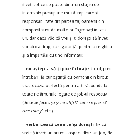
înveți tot ce se poate dintr-un stagiu de
internship presupune multă implicare și
responsabilitate din partea ta; oamenii din
companii sunt de multe ori îngropați în task-
uri, dar dacă văd că vrei și-ți dorești să înveți,
vor aloca timp, cu siguranță, pentru a te ghida
și a împărtăși cu tine informații;
–
nu aștepta să-ți pice în brațe totul
; pune
întrebări, fă cunoștință cu oamenii din birou;
este ocazia perfectă pentru a-ți răspunde la
toate nelămuririle legate de job-ul respectiv
(
de ce se face așa și nu altfel?
;
cum se face x?
;
cine este y?
etc.)
–
verbalizează ceea ce își dorești
; fie că
vrei să înveți un anumit aspect dintr-un job, fie