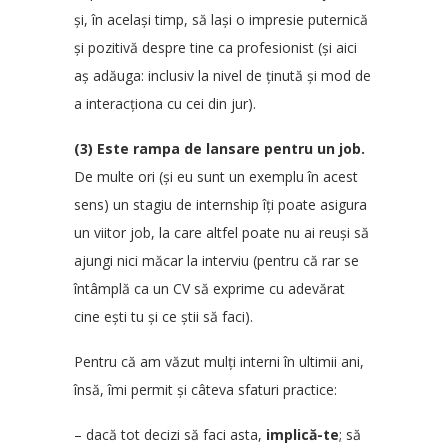
și, în același timp, să lași o impresie puternică
și pozitivă despre tine ca profesionist (și aici
aș adăuga: inclusiv la nivel de ținută și mod de
a interacționa cu cei din jur).
(3) Este rampa de lansare pentru un job.
De multe ori (și eu sunt un exemplu în acest
sens) un stagiu de internship îți poate asigura
un viitor job, la care altfel poate nu ai reuși să
ajungi nici măcar la interviu (pentru că rar se
întâmplă ca un CV să exprime cu adevărat
cine ești tu și ce știi să faci).
Pentru că am văzut mulți interni în ultimii ani,
însă, îmi permit și câteva sfaturi practice:
– dacă tot decizi să faci asta,
implică-te
; să